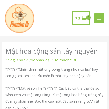
Skip
to
content
0
₫
Mật hoa cộng sản tây nguyên
/
blog
,
Chưa được phân loại
/ By
Phương Di
????????Chiến dịnh mật ong bông trắng ( hoa cỏ lào) hay
còn gọi cái tên khá trìu mến là mật ong hoa cộng sản.
????????Mật về rồi nhé ????????. Các bác có thể thử để so
sánh xem với mật ong rừng thì mật ong hoa bông trắng này
đc mấy phần nhé. Đặc thù của mật đặc sánh vàng tươi rất
đẹp é????????