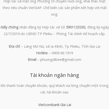
Hợp tác xã mật ong Phương Di chuyên nuôi ong, khai thác mật
theo tiêu chuẩn VietGAP. Chế biến các sản phẩm kết hợp với mật
ong.
Giấy chứng
nhận đăng ký Hợp tác xã Số
5901123292
, đăng ký ngày
22/7/2019 do UBND TP Pleiku – Phòng Tài chính Kế hoạch cấp.
Địa chỉ
– Làng Mơ Nú, xã Ia Kênh, Tp Pleiku, Tỉnh Gia Lai
Hotline
– 0909 66 1919
Email
– phuongdibee@gmail.com
Tài khoản ngân hàng
Khi thanh toán chuyển khoản, quý khách vui lòng chuyển một trong
các tài khoản sau:
Vietcombank Gia Lai