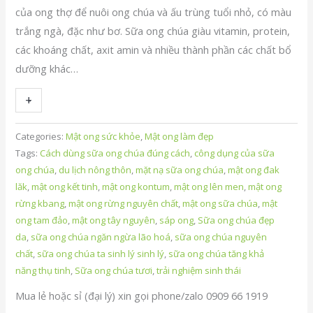
của ong thợ để nuôi ong chúa và ấu trùng tuổi nhỏ, có màu
trắng ngà, đặc như bơ. Sữa ong chúa giàu vitamin, protein,
các khoáng chất, axit amin và nhiều thành phần các chất bổ
dưỡng khác…
+
-
Categories:
Mật ong sức khỏe
,
Mật ong làm đẹp
Tags:
Cách dùng sữa ong chúa đúng cách
,
công dụng của sữa
ong chúa
,
du lịch nông thôn
,
mặt nạ sữa ong chúa
,
mật ong đak
lăk
,
mật ong kết tinh
,
mật ong kontum
,
mật ong lên men
,
mật ong
rừng kbang
,
mật ong rừng nguyên chất
,
mật ong sữa chúa
,
mật
ong tam đảo
,
mật ong tây nguyên
,
sáp ong
,
Sữa ong chúa đẹp
da
,
sữa ong chúa ngăn ngừa lão hoá
,
sữa ong chúa nguyên
chất
,
sữa ong chúa ta sinh lý sinh lý
,
sữa ong chúa tăng khả
năng thụ tinh
,
Sữa ong chúa tươi
,
trải nghiệm sinh thái
Mua lẻ hoặc sỉ (đại lý) xin gọi phone/zalo 0909 66 1919