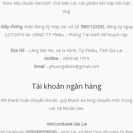
theo tiêu chuẩn VietGAP. Chế biến các sản phẩm kết hợp với mật
ong.
Giấy chứng
nhận đăng ký Hợp tác xã Số
5901123292
, đăng ký ngày
22/7/2019 do UBND TP Pleiku – Phòng Tài chính Kế hoạch cấp.
Địa chỉ
– Làng Mơ Nú, xã Ia Kênh, Tp Pleiku, Tỉnh Gia Lai
Hotline
– 0909 66 1919
Email
– phuongdibee@gmail.com
Tài khoản ngân hàng
Khi thanh toán chuyển khoản, quý khách vui lòng chuyển một trong
các tài khoản sau:
Vietcombank Gia Lai
Số tài khoản
0291000358200
– Hợp tác xã Mật Ong Phương Di Bee