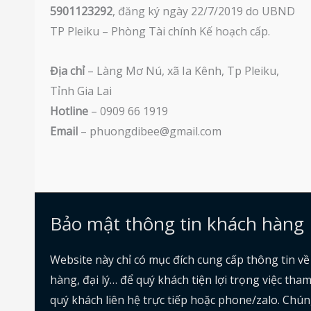
5901123292
, đăng ký ngày 22/7/2019 do UBND
TP Pleiku – Phòng Tài chính Kế hoạch cấp.
Địa chỉ
– Làng Mơ Nú, xã Ia Kênh, Tp Pleiku,
Tỉnh Gia Lai
Hotline
– 0909 66 1919
Email
– phuongdibee@gmail.com
Bảo mật thông tin khách hàng
Website này chỉ có mục đích cung cấp thông tin v
hàng, đại lý… để quý khách tiện lợi trọng việc th
quý khách liên hệ trực tiếp hoặc phone/zalo. Chún