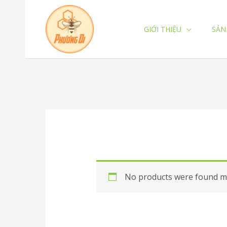
Skip
to
GIỚI THIỆU
SẢN
content
No products were found ma