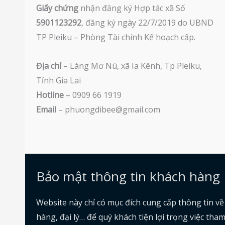
Giấy chứng
nhận đăng ký Hợp tác xã Số
5901123292
, đăng ký ngày 22/7/2019 do UBND
TP Pleiku – Phòng Tài chính Kế hoạch cấp.
Địa chỉ
– Làng Mơ Nú, xã Ia Kênh, Tp Pleiku,
Tỉnh Gia Lai
Hotline
– 0909 66 1919
Email
– phuongdibee@gmail.com
Bảo mật thông tin khách hàng
Website này chỉ có mục đích cung cấp thông tin v
hàng, đại lý… để quý khách tiện lợi trọng việc th