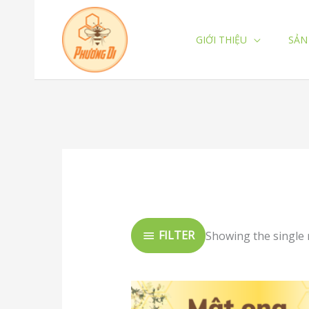
Skip
to
GIỚI THIỆU
SẢN
content
FILTER
Showing the single 