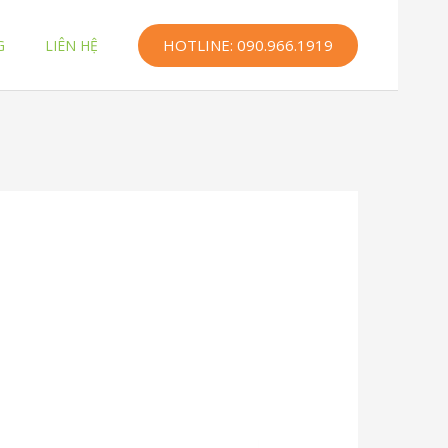
HOTLINE: 090.966.1919
G
LIÊN HỆ