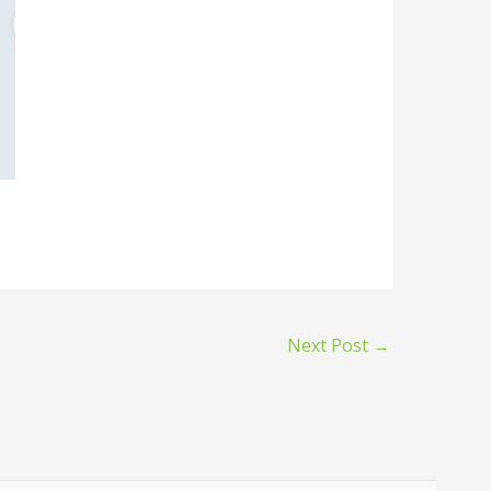
Next Post
→