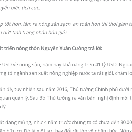
yển biến tích cực.
p tốt hơn, làm ra nông sản sạch, an toàn hơn thì thời gian 
m dứt tình trạng phân bón giả?
 triển nông thôn Nguyễn Xuân Cường trả lời:
ỷ USD về nông sản, năm nay khả năng trên 41 tỷ USD. Ngoà
ng tỏ ngành sản xuất nông nghiệp nước ta rất giỏi, chăm lo
n đề, tuy nhiên sau năm 2016, Thủ tướng Chính phủ dưới n
 quan quản lý. Sau đó Thủ tướng ra văn bản, nghị định mới
lý.
 rất đáng mừng, như 4 năm trước chúng ta có chưa đến 80.0
hân hữu cơ. Đó là một sự thay đổi rất lớn về nhận thức. Nô