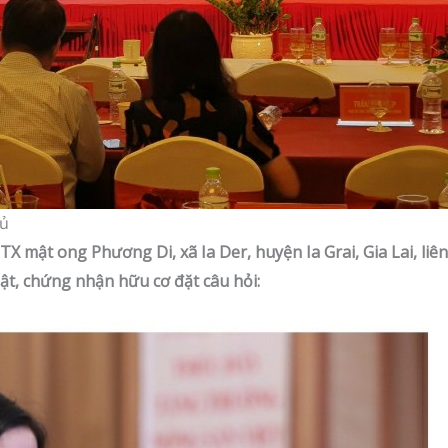
hủ
mật ong Phương Di, xã Ia Der, huyện Ia Grai, Gia Lai, liê
ật, chứng nhận hữu cơ đặt câu hỏi: