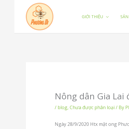
Skip
to
GIỚI THIỆU
SẢN
content
Nông dân Gia Lai đ
/
blog
,
Chưa được phân loại
/ By
P
Ngày 28/9/2020 Htx mật ong Phương